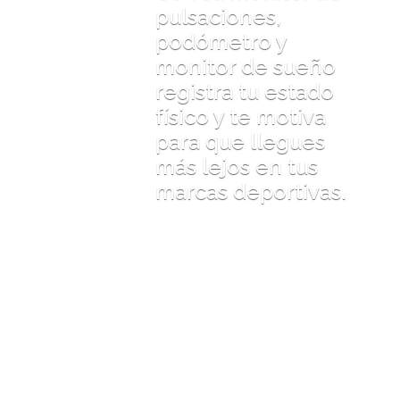
pulsaciones,
podómetro y
monitor de sueño
registra tu estado
físico y te motiva
para que llegues
más lejos en tus
marcas deportivas.