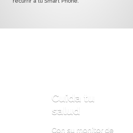
recurrir a tu Smart Phone.
Cuida tu
salud
Con su monitor de