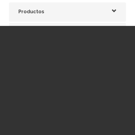
Productos
Soporte
Comunidad
© X-View.
Reservados todos los derechos.